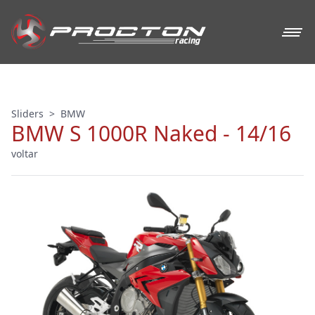
Sliders
>
BMW
BMW S 1000R Naked - 14/16
voltar